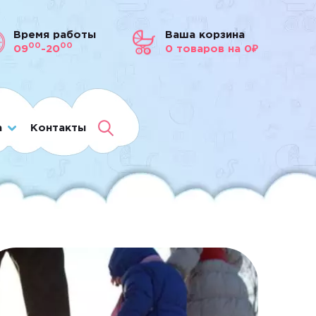
Время работы
Ваша корзина
00
00
09
-20
0
товаров
на 0₽
а
Контакты