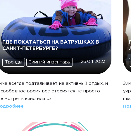
ГДЕ ПОКАТАТЬСЯ НА ВАТРУШКАХ В
САНКТ-ПЕТЕРБУРГЕ?
26.04.2023
Тренды
Зимний инвентарь
има всегда подталкивает на активный отдых, и
Зим
 свободное время все стремятся не просто
укр
осмотреть кино или сх...
шко
одробнее
По