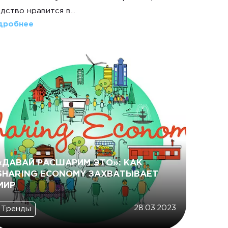
дство нравится в...
дробнее
«ДАВАЙ РАСШАРИМ ЭТО»: КАК
SHARING ECONOMY ЗАХВАТЫВАЕТ
МИР
28.03.2023
Тренды