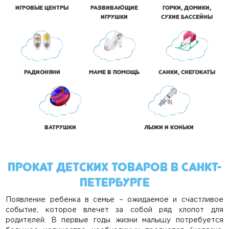
Каталки, ходунки
Игровые центры
Развивающие
Горки, домики,
игрушки
сухие бассейны
Игровые центры
Развивающие игрушки
Горки, домики, сухие бассейны
Радионяни
Маме в помощь
Санки, снегокаты
Радионяни
Маме в помощь
Ватрушки
Лыжи и коньки
Санки, снегокаты
Ватрушки
ПРОКАТ ДЕТСКИХ ТОВАРОВ В САНКТ-
ПЕТЕРБУРГЕ
Лыжи и коньки
Появление ребенка в семье – ожидаемое и счастливое
событие, которое влечет за собой ряд хлопот для
Главная
родителей. В первые годы жизни малышу потребуется