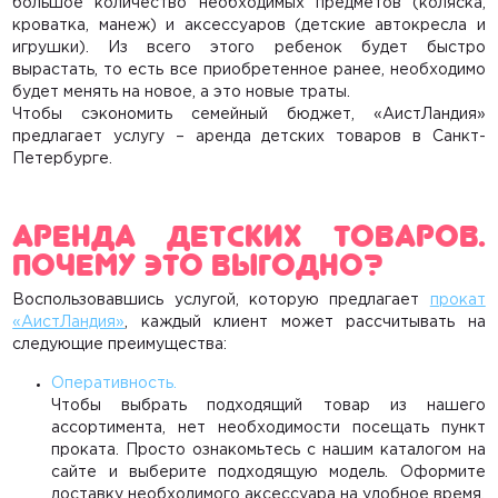
большое количество необходимых предметов (коляска,
Каталог
кроватка, манеж) и аксессуаров (детские автокресла и
игрушки). Из всего этого ребенок будет быстро
О компании
вырастать, то есть все приобретенное ранее, необходимо
Контакты
будет менять на новое, а это новые траты.
Чтобы сэкономить семейный бюджет, «АистЛандия»
Доставка и оплата
предлагает услугу –
аренда детских товаров в Санкт-
Петербурге
.
Акции
Гигиена
АРЕНДА ДЕТСКИХ ТОВАРОВ.
ПОЧЕМУ ЭТО ВЫГОДНО?
Статьи
Главная
Воспользовавшись услугой, которую предлагает
прокат
«АистЛандия»
, каждый клиент может рассчитывать на
Каталог
следующие преимущества:
Автокресла
Оперативность.
Коляски
Чтобы выбрать подходящий товар из нашего
ассортимента, нет необходимости посещать пункт
Весы
проката. Просто ознакомьтесь с нашим каталогом на
сайте и выберите подходящую модель. Оформите
Условия проката
доставку необходимого аксессуара на удобное время.