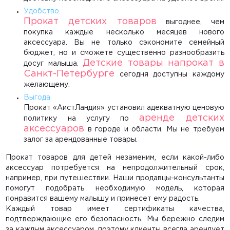
Контакты
Удобство.
Прокат детских товаров
выгоднее, чем
покупка каждые несколько месяцев нового
аксессуара. Вы не только сэкономите семейный
бюджет, но и сможете существенно разнообразить
Детские товары напрокат в
досуг малыша.
Санкт-Петербурге
сегодня доступны каждому
желающему.
Выгода.
Прокат «АистЛандия» установил адекватную ценовую
аренде детских
политику на услугу по
аксессуаров
в городе и области. Мы не требуем
залог за арендованные товары.
Прокат товаров для детей
незаменим, если какой-либо
аксессуар потребуется на непродолжительный срок,
например, при путешествии. Наши продавцы-консультанты
помогут подобрать необходимую модель, которая
понравится вашему малышу и принесет ему радость.
Каждый товар имеет сертификаты качества,
подтверждающие его безопасность. Мы бережно следим
за каждым аксессуаром, поэтому клиенты всегда арендует