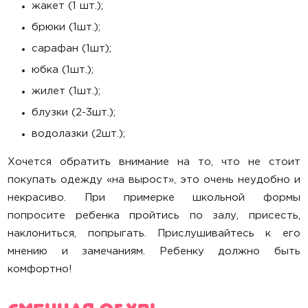
Акции
жакет (1 шт.);
брюки (1шт.);
Гигиена
сарафан (1шт);
Статьи
юбка (1шт.);
Главная
жилет (1шт.);
Каталог
блузки (2-3шт.);
Автокресла
водолазки (2шт.);
Коляски
Хочется обратить внимание на то, что не стоит
Весы
покупать одежду «на вырост», это очень неудобно и
Условия проката
некрасиво. При примерке школьной формы
попросите ребенка пройтись по залу, присесть,
Контакты
наклониться, попрыгать. Прислушивайтесь к его
мнению и замечаниям. Ребенку должно быть
комфортно!
Сменная обувь