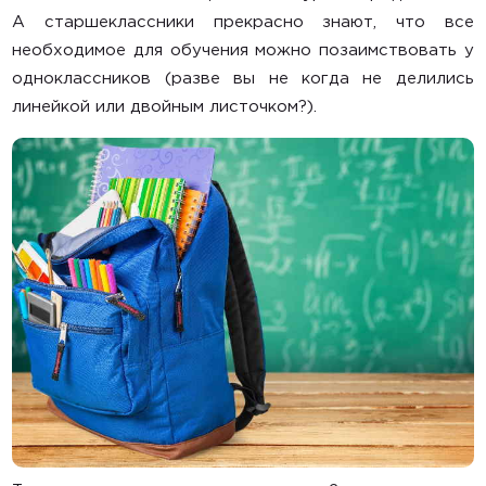
Манежи, матрасы
А старшеклассники прекрасно знают, что все
необходимое для обучения можно позаимствовать у
Комплекты
одноклассников (разве вы не когда не делились
Шезлонги, электрокачели
линейкой или двойным листочком?).
Активный отдых
Самокаты
Беговелы
Велосипеды
Каталки, ходунки
Игровые центры
Развивающие игрушки
Горки, домики, сухие бассейны