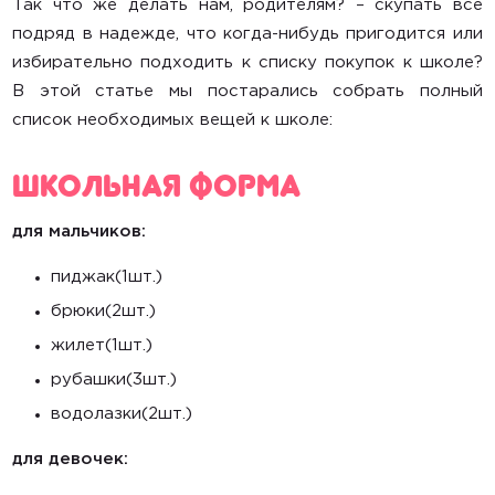
Так что же делать нам, родителям? – скупать все
Радионяни
подряд в надежде, что когда-нибудь пригодится или
избирательно подходить к списку покупок к школе?
Маме в помощь
В этой статье мы постарались собрать полный
список необходимых вещей к школе:
Санки, снегокаты
Школьная форма
Ватрушки
Лыжи и коньки
для мальчиков:
пиджак(1шт.)
Главная
брюки(2шт.)
жилет(1шт.)
Каталог
рубашки(3шт.)
О компании
водолазки(2шт.)
Контакты
для девочек:
Доставка и оплата