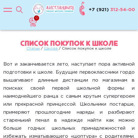
15-25 кг (2-4 года)
+7 (921)
312-54-00
22-36 кг (от 4 лет)
0
Бустеры 5+
Коляски
Список покупок к школе
Для путешествий
Статьи
/
Школа
/ Список покупок к школе
Прогулочные, трости
Для двойни
Вот и заканчивается лето, наступает пора активной
подготовки к школе. Будущие первоклассники гордо
Коляска-люлька
вышагивают длинные дистанции по магазинам в
Весы
поисках своей первой школьной формы и
наимоднейшего ранца с самым крутым супергероем
ЖД манежи
или прекрасной принцессой. Школьники постарше,
примеряют прошлогодние наряды и разбирают
Кроватки
старенький пенал в надежде найти как можно
Стульчики для кормления
больше годных школьных принадлежностей и
избежать изматывающего «шоптура» с родителями.