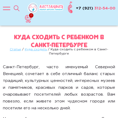
Коляска-люлька
+7 (921)
312-54-00
Весы
0
ЖД манежи
Куда сходить с ребенком в
Кроватки
Санкт-Петербурге
Статьи
/
Куда сходить
/ Куда сходить с ребенком в Санкт-
Стульчики для кормления
Петербурге
Манежи, матрасы
Санкт-Петербург, часто именуемый Северной
Комплекты
Венецией, сочетает в себе отличный баланс старых
традиций, культурных ценностей, интересных музеев
Шезлонги, электрокачели
и памятников, красивых парков и садов, которые
очаровывают посетителей любых возрастов. Вам
Активный отдых
повезло, если живете этом чудесном городе или
Самокаты
посетили его на несколько дней.
Беговелы