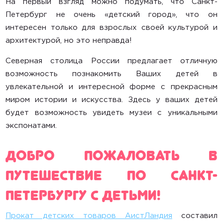
На первый взгляд можно подумать, что Санкт-
Петербург не очень «детский город», что он
Велосипеды
интересен только для взрослых своей культурой и
архитектурой, но это неправда!
Каталки, ходунки
Северная столица России предлагает отличную
Игровые центры
возможность познакомить Ваших детей в
Развивающие игрушки
увлекательной и интересной форме с прекрасным
миром истории и искусства. Здесь у ваших детей
Горки, домики, сухие бассейны
будет возможность увидеть музеи с уникальными
экспонатами.
Радионяни
ДОБРО ПОЖАЛОВАТЬ В
Маме в помощь
ПУТЕШЕСТВИЕ ПО САНКТ-
Санки, снегокаты
ПЕТЕРБУРГУ С ДЕТЬМИ!
Ватрушки
Лыжи и коньки
Прокат детских товаров АистЛандия
составил