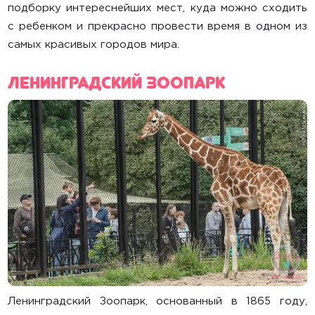
подборку интереснейших мест, куда можно сходить
с ребенком и прекрасно провести время в одном из
Главная
самых красивых городов мира.
Каталог
Ленинградский зоопарк
О компании
Контакты
Доставка и оплата
Акции
Гигиена
Статьи
Главная
Каталог
Автокресла
Ленинградский Зоопарк, основанный в 1865 году,
Коляски