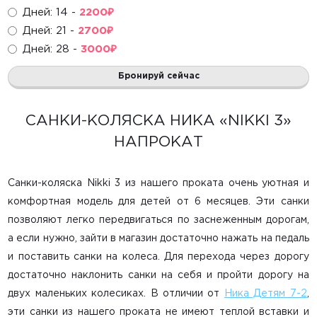
Дней: 14 -
2200
₽
Игровые центры
Дней: 21 -
2700
₽
Дней: 28 -
3000
₽
Развивающие игрушки
Бронируй сейчас
Горки, домики, сухие бассейны
Радионяни
САНКИ-КОЛЯСКА НИКА «NIKKI 3»
НАПРОКАТ
Маме в помощь
Санки, снегокаты
Санки-коляска Nikki 3 из нашего проката
очень уютная и
комфортная модель для детей от 6 месяцев. Эти санки
Ватрушки
позволяют легко передвигаться по заснеженным дорогам,
Лыжи и коньки
а если нужно, зайти в магазин достаточно нажать на педаль
и поставить санки на колеса. Для перехода через дорогу
достаточно наклонить санки на себя и пройти дорогу на
Главная
двух маленьких колесиках. В отличии от
Ника Детям 7-2
,
эти
санки из нашего проката
не имеют теплой вставки и
Каталог