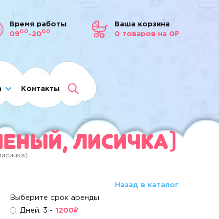
Время работы
Ваша корзина
00
00
09
-20
0
товаров
на 0₽
а
Контакты
леный, лисичка)
лисичка)
Назад в каталог
Выберите срок аренды
Дней: 3 -
1200
₽