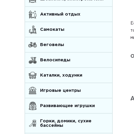
Активный отдых
Е
Самокаты
т
м
Беговелы
О
Велосипеды
Каталки, ходунки
Игровые центры
Д
Развивающие игрушки
Горки, домики, сухие
бассейны