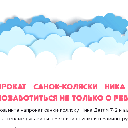
Прокат санок-коляски Ника
позаботиться не только о реб
озьмите напрокат санки-коляску Ника Детям 7-2
и в
теплые рукавицы с меховой опушкой и мамины руч