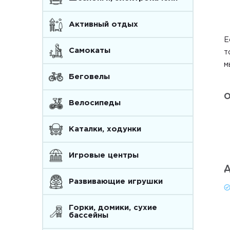
Активный отдых
Е
Самокаты
т
м
Беговелы
О
Велосипеды
Каталки, ходунки
Игровые центры
Д
Развивающие игрушки
Горки, домики, сухие
бассейны