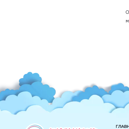
О
м
ГЛАВ