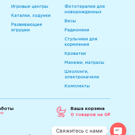
Игровые центры
Фототерапия для
новорожденных
Каталки, ходунки
Весы
Развивающие
игрушки
Радионяни
Стульчики для
кормления
Кроватки
Манежи, матрасы
Шезлонги,
электрокачели
Комплекты
аботы
Ваша корзина
00
0
товаров
на 0₽
.
Свяжитесь с нами