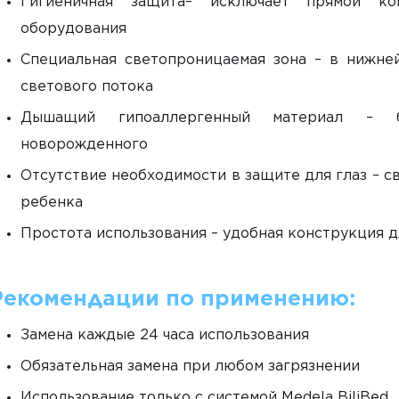
Гигиеничная защита
– исключает прямой ко
оборудования
Специальная светопроницаемая зона
– в нижней
светового потока
Дышащий гипоаллергенный материал
– без
новорожденного
Отсутствие необходимости в защите для глаз
– с
ребенка
Простота использования
– удобная конструкция 
Рекомендации по применению:
Замена каждые 24 часа использования
Обязательная замена при любом загрязнении
Использование только с системой Medela BiliBed