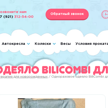
озвоните нам
Обратный звонок
7 (921)
312-54-00
Автокресла
Коляски
Весы
Условия прокат
еяло BiliCombi для
ерапия для новорожденных
/ Одноразовое одеяло BiliCombi дл