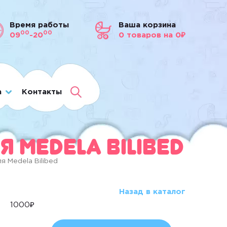
Время работы
Ваша корзина
00
00
09
-20
0
товаров
на 0₽
а
Контакты
 Medela Bilibed
я Medela Bilibed
Назад в каталог
1000
₽
Количество