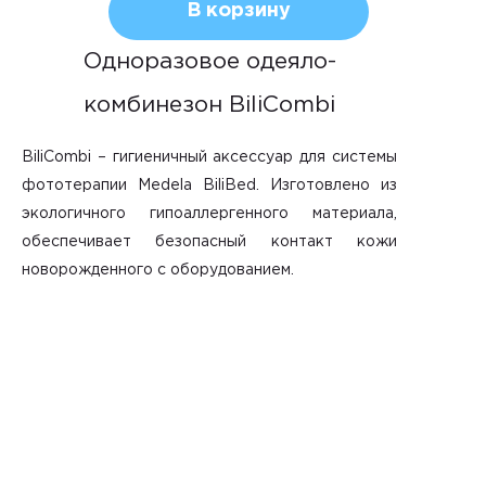
В корзину
товара
Одноразовое
Одноразовое одеяло-
одеяло
комбинезон BiliCombi
BiliCombi
для
BiliCombi – гигиеничный аксессуар для системы
Medela
фототерапии Medela BiliBed. Изготовлено из
Bilibed
экологичного гипоаллергенного материала,
обеспечивает безопасный контакт кожи
новорожденного с оборудованием.