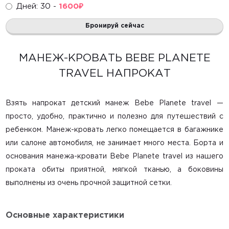
Дней: 30 -
1600
₽
Игровые центры
Бронируй сейчас
Развивающие игрушки
Горки, домики, сухие бассейны
МАНЕЖ-КРОВАТЬ BEBE PLANETE
TRAVEL НАПРОКАТ
Радионяни
Маме в помощь
Взять напрокат детский манеж Bebe Planete travel
—
просто, удобно, практично и полезно для путешествий с
Санки, снегокаты
ребенком. Манеж-кровать легко помещается в багажнике
Ватрушки
или салоне автомобиля, не занимает много места. Борта и
основания
манежа-кровати Bebe Planete travel из нашего
Лыжи и коньки
проката
обиты приятной, мягкой тканью, а боковины
выполнены из очень прочной защитной сетки.
Главная
Основные характеристики
Каталог