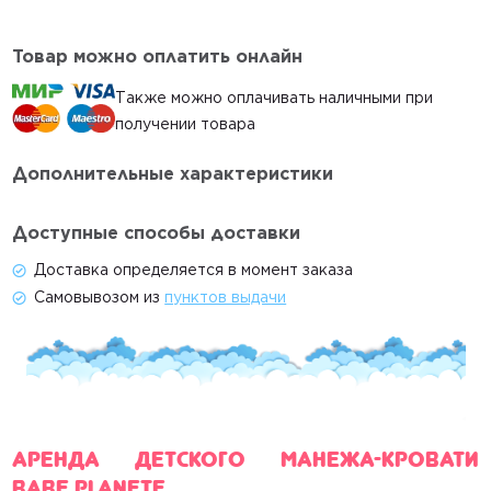
О компании
Товар можно оплатить онлайн
Контакты
Доставка и оплата
Также можно оплачивать наличными при
получении товара
Акции
Дополнительные характеристики
Гигиена
Статьи
Доступные способы доставки
Главная
Доставка определяется в момент заказа
Каталог
Самовывозом из
пунктов выдачи
Автокресла
Коляски
Весы
Аренда детского манежа-кровати
Условия проката
Babe Planete
Контакты