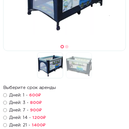
Кроватки
Стульчики для кормления
Манежи, матрасы
Комплекты
Шезлонги, электрокачели
Активный отдых
Самокаты
Выберите срок аренды
Дней: 1 -
600
₽
Беговелы
Дней: 3 -
800
₽
Велосипеды
Дней: 7 -
900
₽
Дней: 14 -
1200
₽
Каталки, ходунки
Дней: 21 -
1400
₽