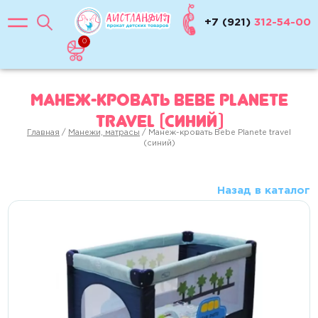
0-10 кг (0-6 мес)
+7 (921)
312-54-00
0-13 кг (0-12 мес)
0
9-18 кг (6 мес - 4 года)
Манеж-кровать Bebe Planete
15-25 кг (2-4 года)
travel (синий)
22-36 кг (от 4 лет)
Бустеры 5+
Главная
/
Манежи, матрасы
/ Манеж-кровать Bebe Planete travel
(синий)
Коляски
Для путешествий
Назад в каталог
Прогулочные, трости
Для двойни
Коляска-люлька
Весы
ЖД манежи