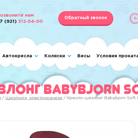
озвоните нам
Обратный звонок
7 (921)
312-54-00
Автокресла
Коляски
Весы
Условия прокат
злонг Babybjorn So
я
/
Шезлонги, электрокачели
/ Кресло-шезлонг Babybjorn Soft 