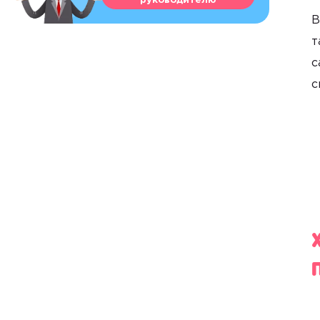
руководителю
В
т
с
с