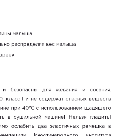
пины малыша
льно распределяя вес малыша
тареек
 и безопасны для жевания и сосания.
, класс I и не содержат опасных веществ
шине при 40°С с использованием щадящего
ть в сушильной машине! Нельзя гладить!
имо ослабить два эластичных ремешка в
мендациям Международного института