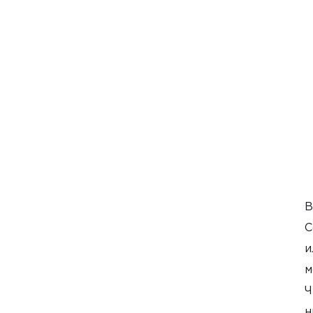
В
С
и
м
Ч
н