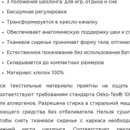
3 положения шезлонга: для игр, отдыха и сна
Бесшумная регулировка
Трансформируется в кресло-качалку
Обеспечивает анатомическую поддержку шеи и с
Тканевое сиденье принимает форму тела, оптима
Естественное покачивание без использования ба
Складывается до компактных размеров
Материал: хлопок 100%
се текстильные материалы приятны на ощупь
оответствуют требованиям стандарта Oeko-Tex® 100
ли аллергенов. Разрешена стирка в стиральной ма
оющего средства без отбеливателя. Нельзя суши
тобы снять тканевое сиденье с каркаса необход
ижней части шезлонга. Соответствует реко