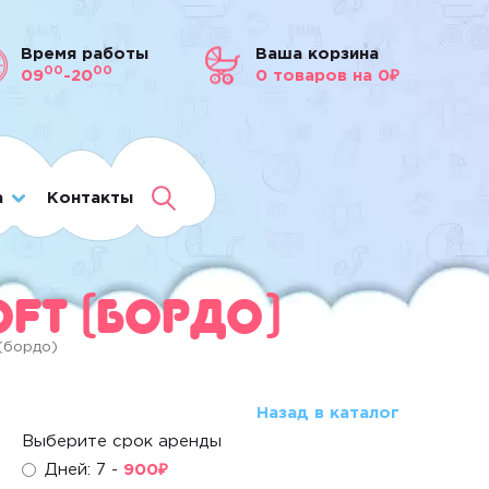
Время работы
Ваша корзина
00
00
09
-20
0
товаров
на 0₽
а
Контакты
ft (бордо)
(бордо)
Назад в каталог
Выберите срок аренды
Дней: 7 -
900
₽