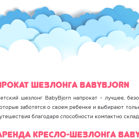
Прокат шезлонга BabyBjorn
етский шезлонг BabyBjorn напрокат
– лучшее, без
оторые заботятся о своем ребенке и выбирают тольк
утешествия благодаря способности компактно склад
Аренда кресло-шезлонга Bab