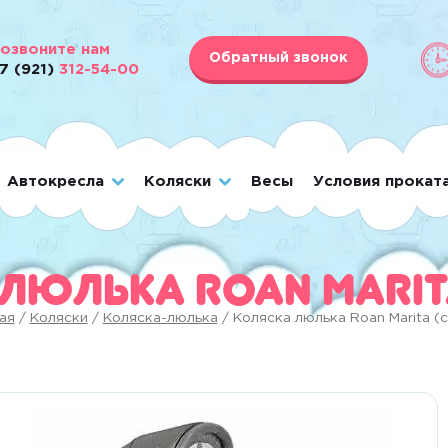
озвоните нам
Обратный звонок
7 (921)
312-54-00
Автокресла
Коляски
Весы
Условия прокат
люлька Roan Marit
ая
/
Коляски
/
Коляска-люлька
/ Коляска люлька Roan Marita (