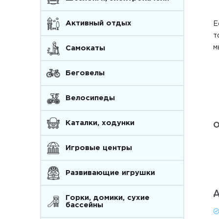
Активный отдых
Е
т
м
Самокаты
Беговелы
Велосипеды
Каталки, ходунки
О
Игровые центры
Развивающие игрушки
Д
Горки, домики, сухие
бассейны