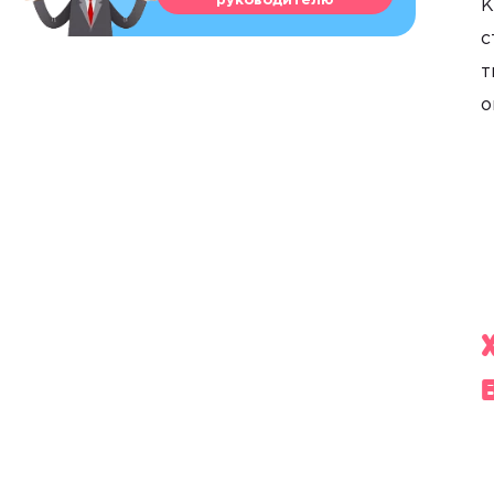
руководителю
К
с
т
о