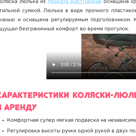
оляска люлька из
проката АистЛандия
оснащена хр
тильной сумкой. Люлька в виде прочного пластико
канью и оснащена регулируемым подголовником. К
щущал безграничный комфорт во время прогулок.
Характеристики коляски-люль
в аренду
Комфортная супер мягкая подвеска на независим
Регулировка высоты ручки одной рукой в двух п