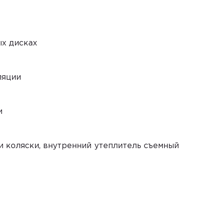
ых дисках
ляции
и
и коляски, внутренний утеплитель съемный