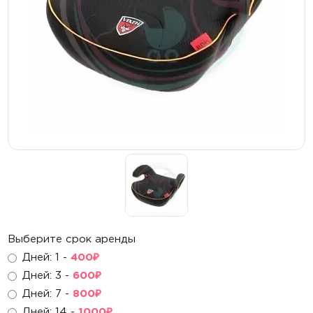
Кроватки
Стульчики для кормления
Манежи, матрасы
Комплекты
Шезлонги, электрокачели
Активный отдых
Самокаты
Беговелы
Выберите срок аренды
Велосипеды
Дней: 1 -
400
₽
Дней: 3 -
600
₽
Каталки, ходунки
Дней: 7 -
800
₽
Дней: 14 -
1000
₽