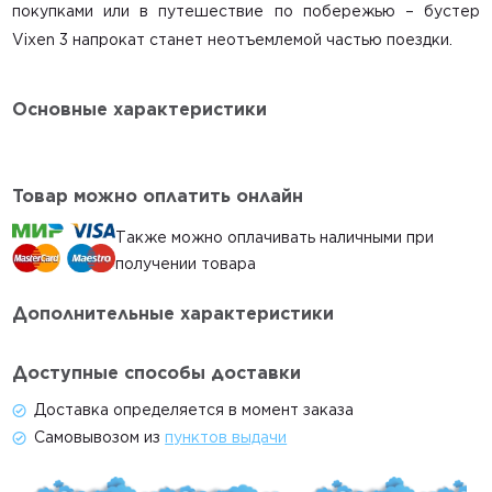
О компании
покупками или в путешествие по побережью –
бустер
Контакты
Vixen 3 напрокат
станет неотъемлемой частью поездки.
Доставка и оплата
Основные характеристики
Акции
Гигиена
Товар можно оплатить онлайн
Статьи
Главная
Также можно оплачивать наличными при
получении товара
Каталог
Автокресла
Дополнительные характеристики
Коляски
Доступные способы доставки
Весы
Доставка определяется в момент заказа
Условия проката
Самовывозом из
пунктов выдачи
Контакты