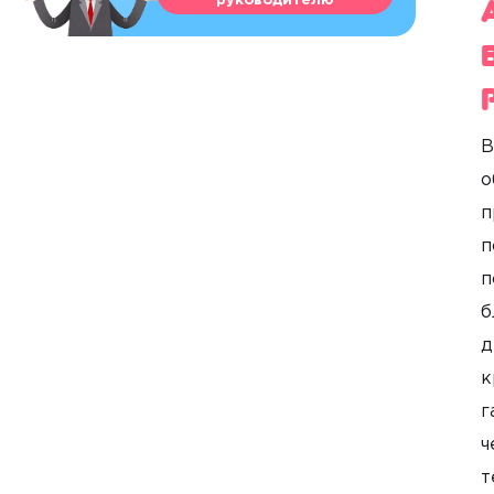
руководителю
о
п
п
п
б
д
к
г
ч
т