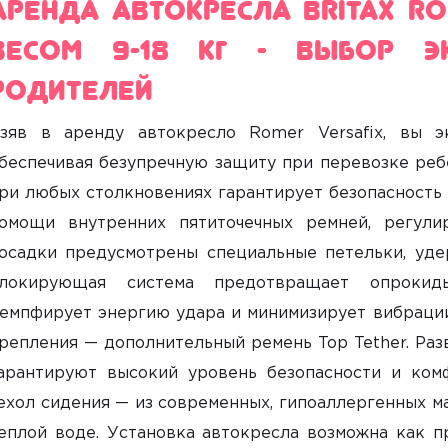
Аренда автокресла Britax Ro
весом 9-18 кг - выбор э
родителей
Взяв
в аренду автокресло Romer Versafix
, вы э
беспечивая безупречную защиту при перевозке реб
ри любых столкновениях гарантирует безопасность 
омощи внутренних пятиточечных ремней, регули
осадки предусмотрены специальные петельки, уд
локирующая система предотвращает опрокидыв
емпфирует энергию удара и минимизирует вибрации
репления — дополнительный ремень Top Tether. Раз
арантируют высокий уровень безопасности и ком
ехол сидения — из современных, гипоаллергенных ма
еплой воде. Установка автокресла возможна как пр