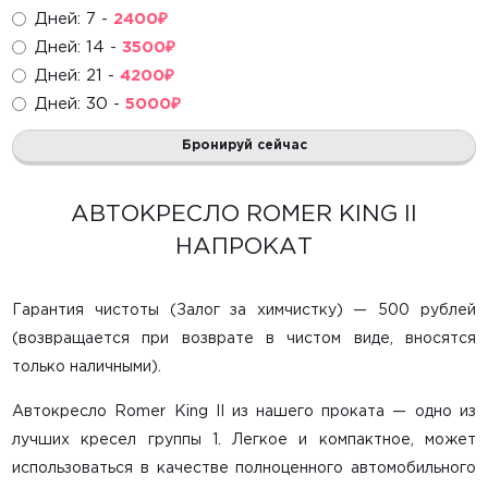
Дней: 7 -
2400
₽
Развивающие игрушки
Дней: 14 -
3500
₽
Горки, домики, сухие бассейны
Дней: 21 -
4200
₽
Дней: 30 -
5000
₽
Радионяни
Бронируй сейчас
Маме в помощь
Санки, снегокаты
АВТОКРЕСЛО ROMER KING II
НАПРОКАТ
Ватрушки
Лыжи и коньки
Гарантия чистоты (Залог за химчистку) — 500 рублей
(возвращается при возврате в чистом виде, вносятся
только наличными).
Главная
Автокресло Romer King II из нашего проката
— одно из
Каталог
лучших кресел группы 1. Легкое и компактное, может
О компании
использоваться в качестве полноценного автомобильного