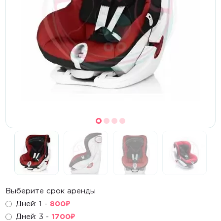
Стульчики для кормления
Манежи, матрасы
Комплекты
Шезлонги, электрокачели
Активный отдых
Самокаты
Беговелы
Велосипеды
Каталки, ходунки
Выберите срок аренды
Дней: 1 -
800
₽
Игровые центры
Дней: 3 -
1700
₽