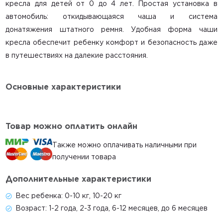
кресла для детей от 0 до 4 лет. Простая установка в
Контакты
автомобиль: откидывающаяся чаша и система
Доставка и оплата
донатяжения штатного ремня. Удобная форма чаши
Акции
кресла обеспечит ребенку комфорт и безопасность даже
в путешествиях на далекие расстояния.
Гигиена
Статьи
Основные характеристики
Главная
Каталог
Товар можно оплатить онлайн
Автокресла
Также можно оплачивать наличными при
Коляски
получении товара
Весы
Дополнительные характеристики
Условия проката
Вес ребенка:
0-10 кг, 10-20 кг
Контакты
Возраст:
1-2 года, 2-3 года, 6-12 месяцев, до 6 месяцев