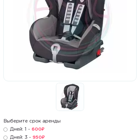
Стульчики для кормления
Манежи, матрасы
Комплекты
Шезлонги, электрокачели
Активный отдых
Самокаты
Беговелы
Велосипеды
Каталки, ходунки
Выберите срок аренды
Игровые центры
Дней: 1 -
600
₽
Дней: 3 -
950
₽