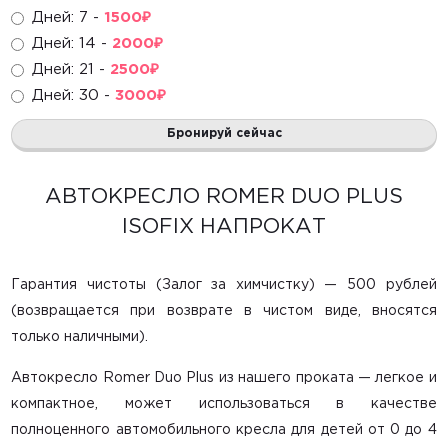
Развивающие игрушки
Дней: 7 -
1500
₽
Дней: 14 -
2000
₽
Горки, домики, сухие бассейны
Дней: 21 -
2500
₽
Радионяни
Дней: 30 -
3000
₽
Маме в помощь
Бронируй сейчас
Санки, снегокаты
АВТОКРЕСЛО ROMER DUO PLUS
Ватрушки
ISOFIX НАПРОКАТ
Лыжи и коньки
Гарантия чистоты (Залог за химчистку) — 500 рублей
(возвращается при возврате в чистом виде, вносятся
только наличными).
Главная
Каталог
Автокресло Romer Duo Plus из нашего проката
— легкое и
компактное, может использоваться в качестве
О компании
полноценного автомобильного кресла для детей от 0 до 4
Контакты