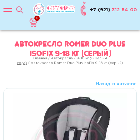
0-13 кг (0-12 мес)
9-18 кг (6 мес - 4 года)
+7 (921)
312-54-00
0
15-25 кг (2-4 года)
22-36 кг (от 4 лет)
Автокресло Romer Duo Plus
Бустеры 5+
IsoFix 9-18 кг (серый)
Коляски
Главная
/
Автокресла
/
9-18 кг (6 мес - 4
Для путешествий
года)
/ Автокресло Romer Duo Plus IsoFix 9-18 кг (серый)
Прогулочные, трости
Для двойни
Назад в каталог
Коляска-люлька
Весы
ЖД манежи
Кроватки